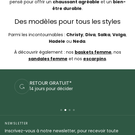
pensé pour offrir un
chaussant agréable
et un
bien-
être durable
.
Des modèles pour tous les styles
Parmi les incontournables :
Christy
,
Diva
,
Salka
,
Volga
,
Hadele
ou
Neda
.
À découvrir également : nos
baskets femme
, nos
sandales femme
et nos
escarpins
.
RETOUR GRATUIT*
P
14 jours pour décider
C
NEWSLETTER
Inscrivez-vous à notre newsletter, pour recevoir toute