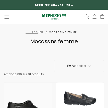
PASSER
DERNIÈRE CHANCE -20%
AU
CONTENU
ACCUEIL
/
MOCASSINS FEMME
Mocassins femme
En Vedette
Affichage
36
sur 91 produits