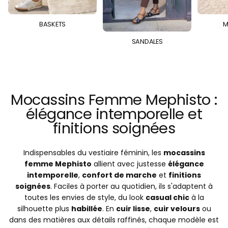
BASKETS
M
SANDALES
Mocassins Femme Mephisto :
élégance intemporelle et
finitions soignées
Indispensables du vestiaire féminin, les
mocassins
femme Mephisto
allient avec justesse
élégance
intemporelle
,
confort de marche
et
finitions
soignées
. Faciles à porter au quotidien, ils s'adaptent à
toutes les envies de style, du look
casual chic
à la
silhouette plus
habillée
. En
cuir lisse
,
cuir velours
ou
dans des matières aux détails raffinés, chaque modèle est