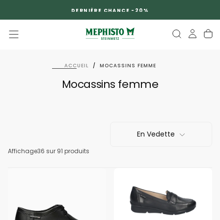
PASSER
DERNIÈRE CHANCE -20%
AU
CONTENU
ACCUEIL
/
MOCASSINS FEMME
Mocassins femme
En Vedette
Affichage
36
sur 91 produits