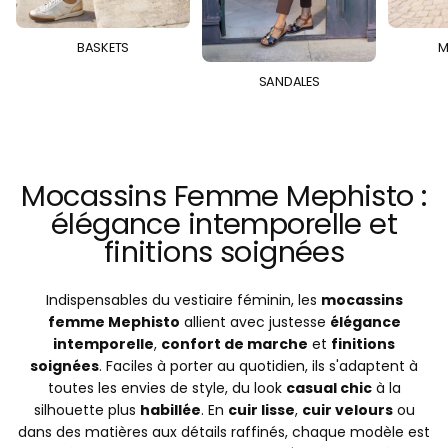
BASKETS
M
SANDALES
Mocassins Femme Mephisto :
élégance intemporelle et
finitions soignées
Indispensables du vestiaire féminin, les
mocassins
femme Mephisto
allient avec justesse
élégance
intemporelle
,
confort de marche
et
finitions
soignées
. Faciles à porter au quotidien, ils s'adaptent à
toutes les envies de style, du look
casual chic
à la
silhouette plus
habillée
. En
cuir lisse
,
cuir velours
ou
dans des matières aux détails raffinés, chaque modèle est