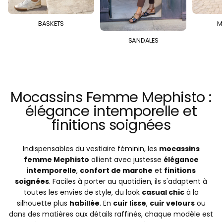
BASKETS
M
SANDALES
Mocassins Femme Mephisto :
élégance intemporelle et
finitions soignées
Indispensables du vestiaire féminin, les
mocassins
femme Mephisto
allient avec justesse
élégance
intemporelle
,
confort de marche
et
finitions
soignées
. Faciles à porter au quotidien, ils s'adaptent à
toutes les envies de style, du look
casual chic
à la
silhouette plus
habillée
. En
cuir lisse
,
cuir velours
ou
dans des matières aux détails raffinés, chaque modèle est