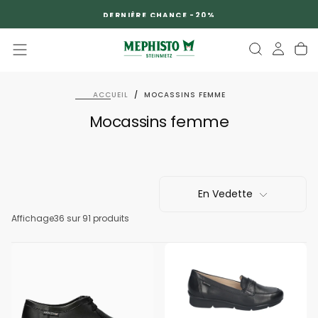
PASSER
DERNIÈRE CHANCE -20%
AU
CONTENU
ACCUEIL
/
MOCASSINS FEMME
Mocassins femme
En Vedette
Affichage
36
sur 91 produits