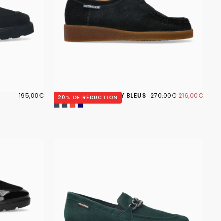
195,00€
PRIX
216,00€
PRIX
PRIX
195,00€
MOCASSINS CHRISTY BLEUS
270,00€
216,00€
20
% DE RÉDUCTION
RÉGULIER
RÉGULIER
MINIMUM