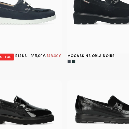
148,00€
PRIX
PRIX
JOHANE BLEUS
185,00€
148,00€
MOCASSINS ORLA NOIRS
UCTION
RÉGULIER
MINIMUM