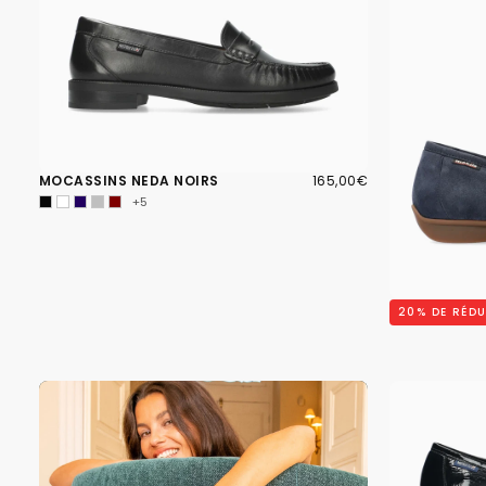
165,00€
PRIX
MOCASSINS NEDA NOIRS
165,00€
RÉGULIER
+5
MOCASSINS 
20
% DE RÉD