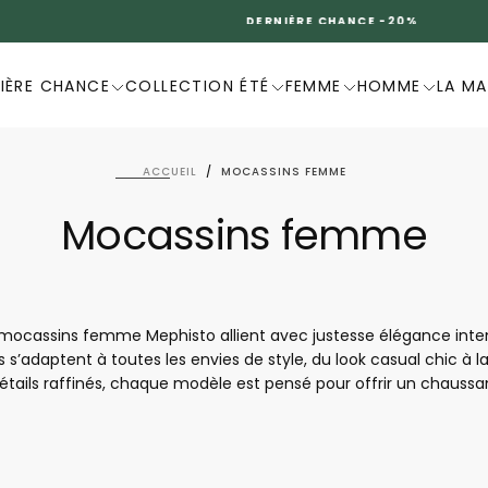
DERNIÈRE CHANCE -20%
IÈRE CHANCE
COLLECTION ÉTÉ
FEMME
HOMME
LA M
ACCUEIL
/
MOCASSINS FEMME
Mocassins femme
s mocassins femme Mephisto allient avec justesse élégance inte
s s’adaptent à toutes les envies de style, du look casual chic à la s
tails raffinés, chaque modèle est pensé pour offrir un chaussa