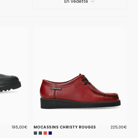
En Vedette
195,00€
PRIX
225,00€
PRIX
195,00€
MOCASSINS CHRISTY ROUGES
225,00€
RÉGULIER
RÉGULIER