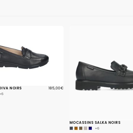
185,00€
PRIX
DIVA NOIRS
185,00€
RÉGULIER
+6
MOCASSINS SALKA NOIRS
+6