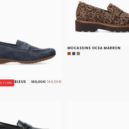
MOCASSINS OCEA MARRON
144,00€
PRIX
PRIX
FLAVYA BLEUS
180,00€
144,00€
UCTION
RÉGULIER
MINIMUM