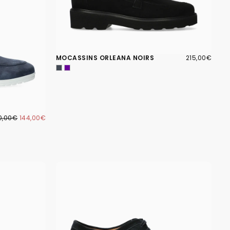
215,00€
PRIX
MOCASSINS ORLEANA NOIRS
215,00€
RÉGULIER
4,00€
IX
PRIX
0,00€
144,00€
GULIER
MINIMUM