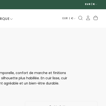
EUR | €
ARQUE
EUR | €
mporelle, confort de marche et finitions
ilhouette plus habillée. En cuir lisse, cuir
nt agréable et un bien-être durable.