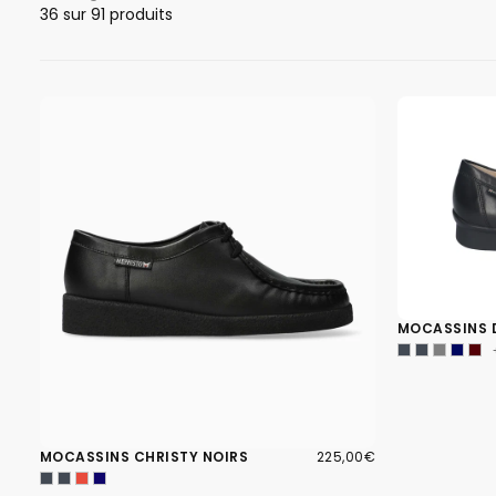
36
sur 91 produits
MOCASSINS 
225,00€
PRIX
MOCASSINS CHRISTY NOIRS
225,00€
RÉGULIER