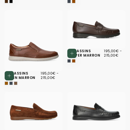
195,00€
PRIX
PRIX
MOCASSINS
195,00€
-
Choisissez d
MINIMUM
MAX
HARPER MARRON
215,00€
195,00€
PRIX
PRIX
MOCASSINS
195,00€
-
Choisissez des options
MINIMUM
MAXIMUM
TWAIN MARRON
215,00€