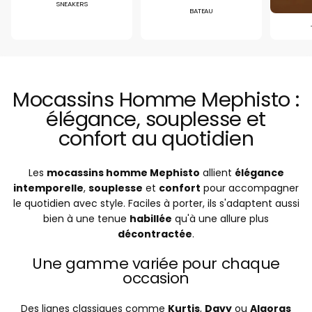
SNEAKERS
BATEAU
Mocassins Homme Mephisto :
élégance, souplesse et
confort au quotidien
Les
mocassins homme Mephisto
allient
élégance
intemporelle
,
souplesse
et
confort
pour accompagner
le quotidien avec style. Faciles à porter, ils s'adaptent aussi
bien à une tenue
habillée
qu'à une allure plus
décontractée
.
Une gamme variée pour chaque
occasion
Des lignes classiques comme
Kurtis
,
Davy
ou
Algoras