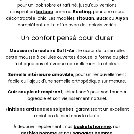
pour un look sobre et raffiné, jusqu'aux versions
d'inspiration
bateau
comme
Boating
, pour une allure
décontractée-chic. Les modèles
Titouan
,
Buck
ou
Alyon
complètent cette offre avec des coloris variés.
Un confort pensé pour durer
Mousse intercalaire Soft-Air
: le cœur de la semelle,
cette mousse à cellules ouvertes épouse la forme du pied
à chaque pas et évacue naturellement la chaleur.
Semelle intérieure amovible
, pour un renouvellement
facile ou l'ajout d'une semelle orthopédique sur mesure.
Cuir souple et respirant
, sélectionné pour son toucher
agréable et son vieillissement naturel.
Finitions artisanales soignées
, garantissant un excellent
maintien du pied dans la durée.
À découvrir également : nos
baskets homme
, nos
derbies homme
et nos
sandales homme
.