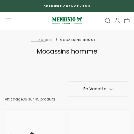
PASSER
DERNIÈRE CHANCE -20%
AU
CONTENU
ACCUEIL
/
MOCASSINS HOMME
Mocassins homme
En Vedette
Affichage
36
sur 45 produits