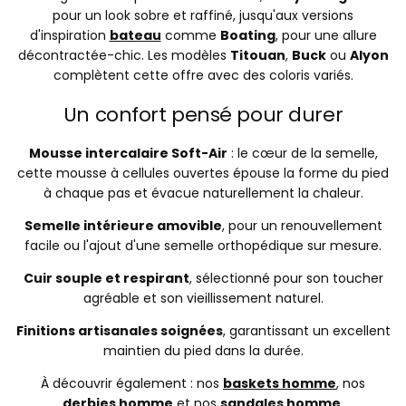
pour un look sobre et raffiné, jusqu'aux versions
d'inspiration
bateau
comme
Boating
, pour une allure
décontractée-chic. Les modèles
Titouan
,
Buck
ou
Alyon
complètent cette offre avec des coloris variés.
Un confort pensé pour durer
Mousse intercalaire Soft-Air
: le cœur de la semelle,
cette mousse à cellules ouvertes épouse la forme du pied
à chaque pas et évacue naturellement la chaleur.
Semelle intérieure amovible
, pour un renouvellement
facile ou l'ajout d'une semelle orthopédique sur mesure.
Cuir souple et respirant
, sélectionné pour son toucher
agréable et son vieillissement naturel.
Finitions artisanales soignées
, garantissant un excellent
maintien du pied dans la durée.
À découvrir également : nos
baskets homme
, nos
derbies homme
et nos
sandales homme
.