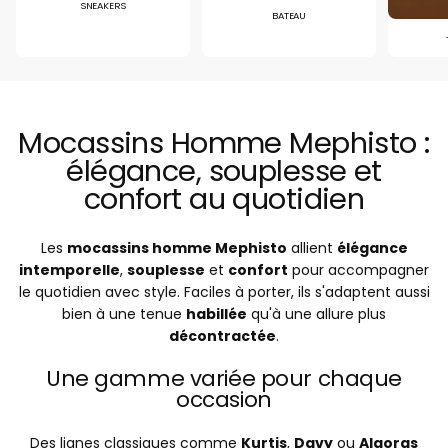
SNEAKERS
BATEAU
Mocassins Homme Mephisto :
élégance, souplesse et
confort au quotidien
Les
mocassins homme Mephisto
allient
élégance
intemporelle
,
souplesse
et
confort
pour accompagner
le quotidien avec style. Faciles à porter, ils s'adaptent aussi
bien à une tenue
habillée
qu'à une allure plus
décontractée
.
Une gamme variée pour chaque
occasion
Des lignes classiques comme
Kurtis
,
Davy
ou
Algoras