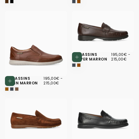
195,00€
PRIX
PRIX
MOCASSINS
195,00€
-
Choisissez d
MINIMUM
MAX
HARPER MARRON
215,00€
195,00€
PRIX
PRIX
MOCASSINS
195,00€
-
Choisissez des options
MINIMUM
MAXIMUM
TWAIN MARRON
215,00€