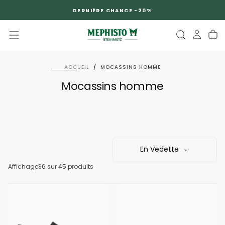
PASSER
DERNIÈRE CHANCE -20%
AU
CONTENU
ACCUEIL
/
MOCASSINS HOMME
Mocassins homme
En Vedette
Affichage
36
sur 45 produits