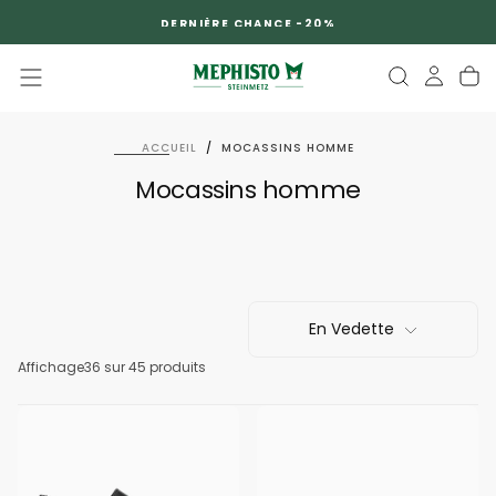
PASSER
DERNIÈRE CHANCE -20%
AU
CONTENU
ACCUEIL
/
MOCASSINS HOMME
Mocassins homme
En Vedette
Affichage
36
sur 45 produits