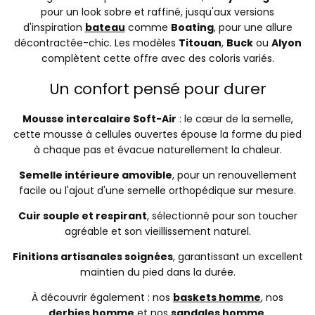
pour un look sobre et raffiné, jusqu'aux versions
d'inspiration
bateau
comme
Boating
, pour une allure
décontractée-chic. Les modèles
Titouan
,
Buck
ou
Alyon
complètent cette offre avec des coloris variés.
Un confort pensé pour durer
Mousse intercalaire Soft-Air
: le cœur de la semelle,
cette mousse à cellules ouvertes épouse la forme du pied
à chaque pas et évacue naturellement la chaleur.
Semelle intérieure amovible
, pour un renouvellement
facile ou l'ajout d'une semelle orthopédique sur mesure.
Cuir souple et respirant
, sélectionné pour son toucher
agréable et son vieillissement naturel.
Finitions artisanales soignées
, garantissant un excellent
maintien du pied dans la durée.
À découvrir également : nos
baskets homme
, nos
derbies homme
et nos
sandales homme
.