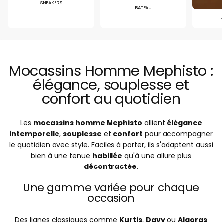
SNEAKERS
BATEAU
Mocassins Homme Mephisto :
élégance, souplesse et
confort au quotidien
Les
mocassins homme Mephisto
allient
élégance
intemporelle
,
souplesse
et
confort
pour accompagner
le quotidien avec style. Faciles à porter, ils s'adaptent aussi
bien à une tenue
habillée
qu'à une allure plus
décontractée
.
Une gamme variée pour chaque
occasion
Des lignes classiques comme
Kurtis
,
Davy
ou
Algoras