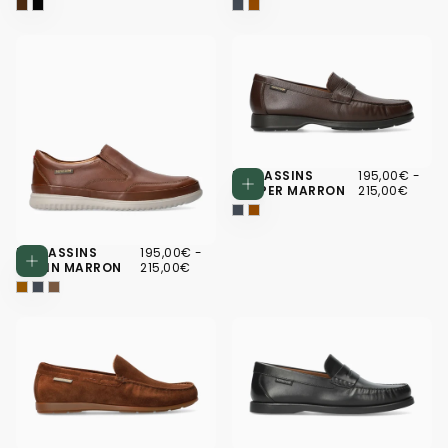
195,00€
PRIX
PRIX
MOCASSINS
195,00€
-
Choisissez d
MINIMUM
MAX
HARPER MARRON
215,00€
195,00€
PRIX
PRIX
MOCASSINS
195,00€
-
Choisissez des options
MINIMUM
MAXIMUM
TWAIN MARRON
215,00€