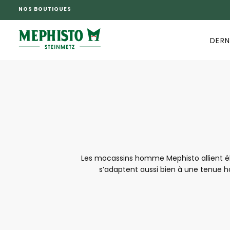
NOS BOUTIQUES
PASSER
AU
CONTENU
DERN
Les mocassins homme Mephisto allient élé
s’adaptent aussi bien à une tenue h
Confectionnés dans des matériaux de qua
polyvalents, les mocas