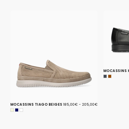
MOCASSINS 
185,00€
PRIX
PRIX
MOCASSINS TIAGO BEIGES
185,00€
-
205,00€
MINIMUM
MAXIMUM