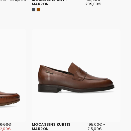
MUM
MAXIMUM
MINIMUM
MAXIMUM
MARRON
209,00€
52,00€
IX
PRIX
195,00€
PRIX
PRIX
90,00€
MOCASSINS KURTIS
195,00€
-
ÉGULIER
MINIMUM
MINIMUM
MAXIMUM
52,00€
MARRON
215,00€