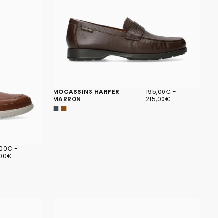
195,00€
PRIX
PRIX
MOCASSINS HARPER
195,00€
-
MINIMUM
MAXIMUM
MARRON
215,00€
,00€
PRIX
,00€
-
IMUM
MAXIMUM
,00€