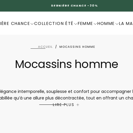
DERNIÈRE CHANCE -20%
IÈRE CHANCE
COLLECTION ÉTÉ
FEMME
HOMME
LA M
ACCUEIL
/
MOCASSINS HOMME
Mocassins homme
gance intemporelle, souplesse et confort pour accompagner le qu
abillée qu’à une allure plus décontractée, tout en offrant un ch
lité et dotés de finitions soignées, ils assurent un confort dura
LIRE PLUS
sins Mephisto sont idéals pour associer distinction, bien-être e