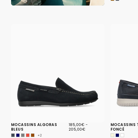
185,00€
PRIX
PRIX
MOCASSINS ALGORAS
185,00€
-
MOCASSINS 
MINIMUM
MAXIMUM
BLEUS
205,00€
FONCÉ
+2