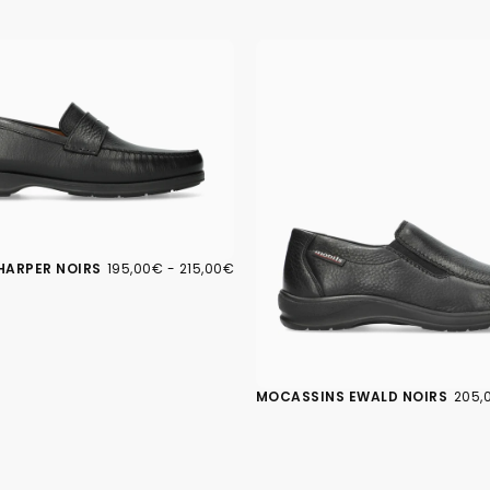
195,00€
PRIX
PRIX
HARPER NOIRS
195,00€
-
215,00€
MINIMUM
MAXIMUM
205,
PRIX
MOCASSINS EWALD NOIRS
205,
MINI