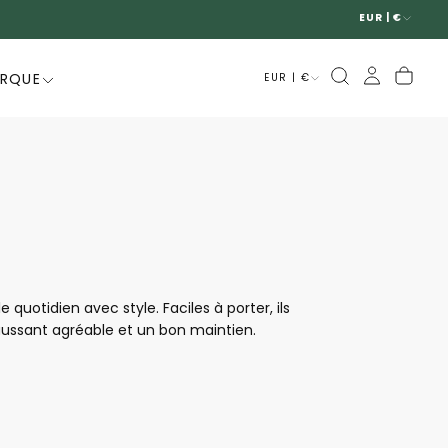
EUR | €
ARQUE
EUR | €
otidien avec style. Faciles à porter, ils
aussant agréable et un bon maintien.
ble à chaque pas. Pratiques, raffinés et
t aisance au quotidien.