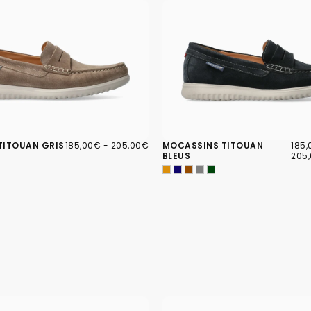
185,00€
PRIX
PRIX
185,
PRIX
TITOUAN GRIS
185,00€
-
205,00€
MOCASSINS TITOUAN
185
MINIMUM
MAXIMUM
MIN
BLEUS
205