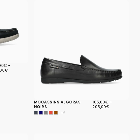
00€
PRIX
,00€
-
IMUM
MAXIMUM
,00€
185,00€
PRIX
PRIX
MOCASSINS ALGORAS
185,00€
-
MINIMUM
MAXIMUM
NOIRS
205,00€
+2