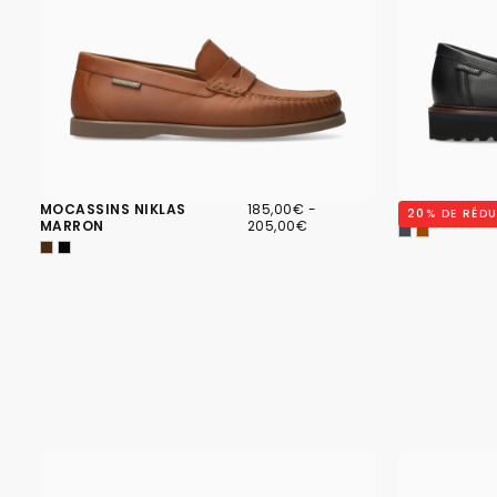
185,00€
PRIX
PRIX
MOCASSINS NIKLAS
185,00€
-
MOCASSINS 
20
% DE RÉD
MINIMUM
MAXIMUM
MARRON
205,00€