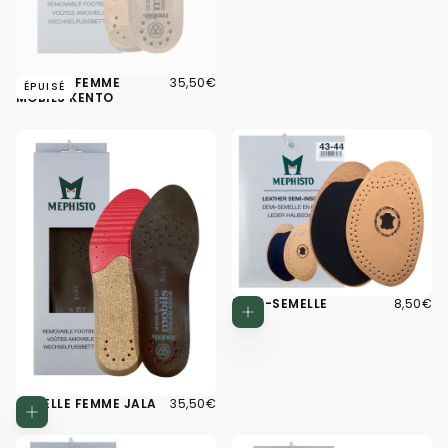
35,50€
PRIX
SEMELLE FEMME
35,50€
ÉPUISÉ
RÉGULIER
MOBILS KENTO
8,50€
PRIX
DEMI-SEMELLE
8,50€
Choisissez d
RÉGULIE
35,50€
PRIX
SEMELLE FEMME JALA
35,50€
Choisissez des options
RÉGULIER