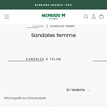
PASSER
DERNIÈRE CHANCE -20%
AU
CONTENU
ACCUEIL
/
SANDALES FEMME
Sandales femme
SANDALES À TALON
En Vedette
Affichage
36
sur 349 produits