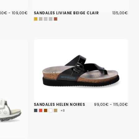
00€
X
PRIX
135,00€
PRIX
00€
-
109,00€
SANDALES LIVIANE BEIGE CLAIR
135,00€
IMUM
MAXIMUM
RÉGULIER
99,00€
PRIX
PRIX
SANDALES HELEN NOIRES
99,00€
-
115,00€
MINIMUM
MAXIMUM
+8