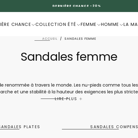
DERNIÈRE CHANCE -20%
IÈRE CHANCE
COLLECTION ÉTÉ
FEMME
HOMME
LA M
ACCUEIL
/
SANDALES FEMME
Sandales femme
ide renommée à travers le monde. Les nu-pieds comme tous les 
arche et une stabilité à la hauteur des exigences les plus stric
 nouvelles tendances avec des imprimés, des coupes et des maté
LIRE PLUS
dont elle a envie. Le savoir-faire français ou encore la qualit
 seconde peau afin d'accompagner les femmes modernes dans leu
SANDALES PLATES
SANDALES COMPEN