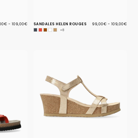
00€
X
PRIX
99,00€
PRIX
PRIX
00€
-
109,00€
SANDALES HELEN ROUGES
99,00€
-
109,00€
IMUM
MAXIMUM
MINIMUM
MAXIMUM
+8