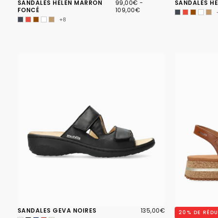
99,00€
PRIX
PRIX
SANDALES HELEN MARRON
99,00€
-
SANDALES HE
MINIMUM
MAXIMUM
FONCÉ
109,00€
+8
135,00€
PRIX
SANDALES GEVA NOIRES
135,00€
SANDALES JO
20
% DE RÉD
RÉGULIER