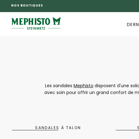
NOS BOUTIQUES
PASSER
AU
CONTENU
DERN
Les sandales
Mephisto
disposent d'une sol
avec soin pour offrir un grand confort de m
le look, chaque collection s'inspire des
chaque femme puisse trouver exactement ce 
sandales deviennent une
SANDALES À TALON