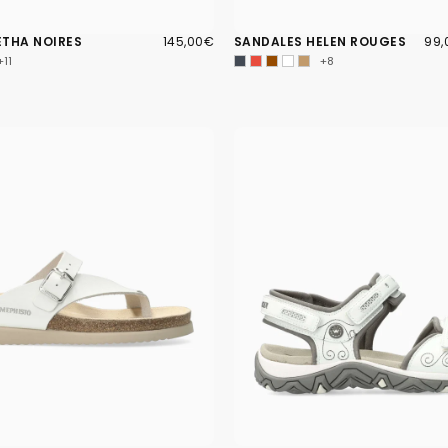
145,00€
PRIX
99,
PRI
ETHA NOIRES
145,00€
SANDALES HELEN ROUGES
99,
RÉGULIER
MIN
+11
+8