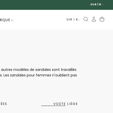
EUR | €
ARQUE
EUR | €
autres modèles de sandales sont travaillés
tes. Les sandales pour femmes n'oublient pas
riaux qui évoluent avec le temps pour que
é des matériaux, tout est fait pour que les
r vie de tous les jours.
SÉES
VOÛTE LIÈGE