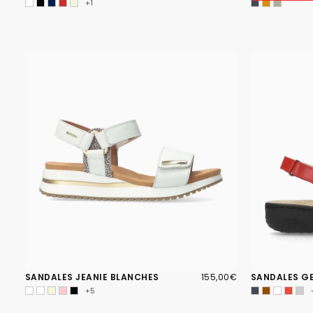
+1
155,00€
PRIX
SANDALES JEANIE BLANCHES
155,00€
SANDALES G
RÉGULIER
+5