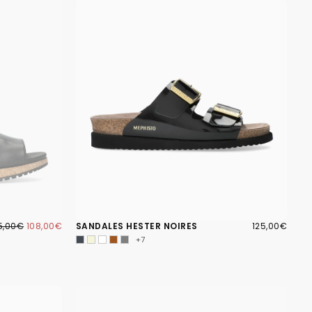
8,00€
IX
PRIX
125,00€
PRIX
5,00€
108,00€
SANDALES HESTER NOIRES
125,00€
GULIER
MINIMUM
RÉGULIER
+7