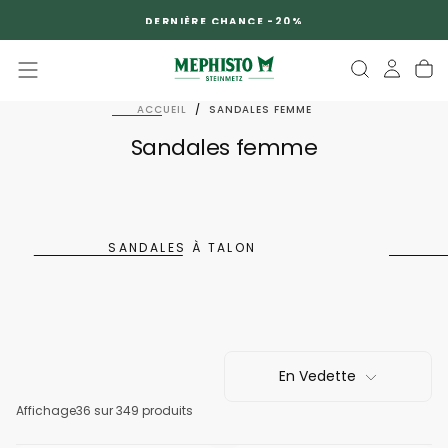
PASSER
DERNIÈRE CHANCE -20%
AU
CONTENU
ACCUEIL
/
SANDALES FEMME
Sandales femme
SANDALES À TALON
En Vedette
Affichage
36
sur 349 produits