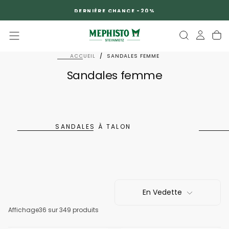
PASSER
DERNIÈRE CHANCE -20%
AU
CONTENU
ACCUEIL
/
SANDALES FEMME
Sandales femme
SANDALES À TALON
En Vedette
Affichage
36
sur 349 produits