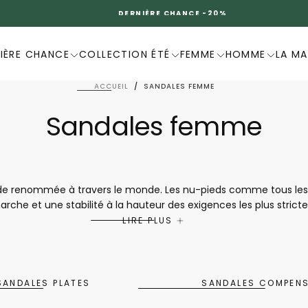
DERNIÈRE CHANCE -20%
IÈRE CHANCE
COLLECTION ÉTÉ
FEMME
HOMME
LA M
ACCUEIL
/
SANDALES FEMME
Sandales femme
ide renommée à travers le monde. Les nu-pieds comme tous les 
arche et une stabilité à la hauteur des exigences les plus stric
 nouvelles tendances avec des imprimés, des coupes et des maté
LIRE PLUS
dont elle a envie. Le savoir-faire français ou encore la qualit
 seconde peau afin d'accompagner les femmes modernes dans leu
SANDALES PLATES
SANDALES COMPEN