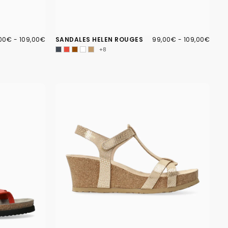
00€
X
PRIX
99,00€
PRIX
PRIX
00€
-
109,00€
SANDALES HELEN ROUGES
99,00€
-
109,00€
IMUM
MAXIMUM
MINIMUM
MAXIMUM
+8