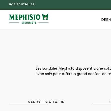
NOS BOUTIQUES
PASSER
AU
CONTENU
DERN
Les sandales
Mephisto
disposent d'une sol
avec soin pour offrir un grand confort de m
le look, chaque collection s'inspire des
chaque femme puisse trouver exactement ce 
sandales deviennent une
SANDALES À TALON