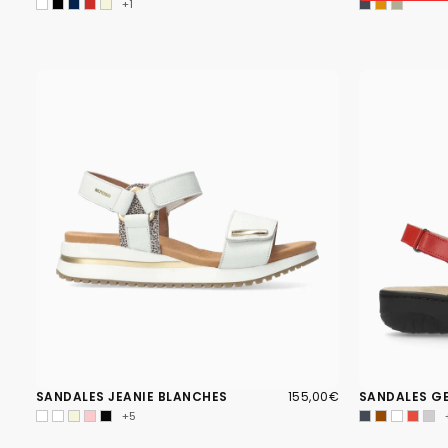
+1
155,00€
PRIX
SANDALES JEANIE BLANCHES
155,00€
SANDALES G
RÉGULIER
+5