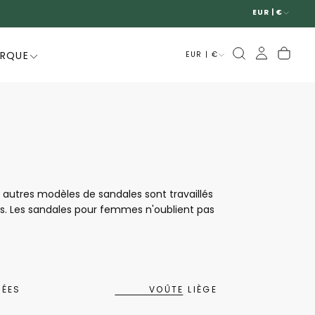
EUR | €
ARQUE
EUR | €
autres modèles de sandales sont travaillés
tes. Les sandales pour femmes n'oublient pas
riaux qui évoluent avec le temps pour que
é des matériaux, tout est fait pour que les
r vie de tous les jours.
SÉES
VOÛTE LIÈGE