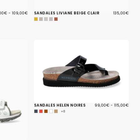
00€
X
PRIX
135,00€
PRIX
00€
-
109,00€
SANDALES LIVIANE BEIGE CLAIR
135,00€
IMUM
MAXIMUM
RÉGULIER
99,00€
PRIX
PRIX
SANDALES HELEN NOIRES
99,00€
-
115,00€
MINIMUM
MAXIMUM
+8