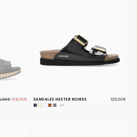
8,00€
IX
PRIX
125,00€
PRIX
5,00€
108,00€
SANDALES HESTER NOIRES
125,00€
GULIER
MINIMUM
RÉGULIER
+7