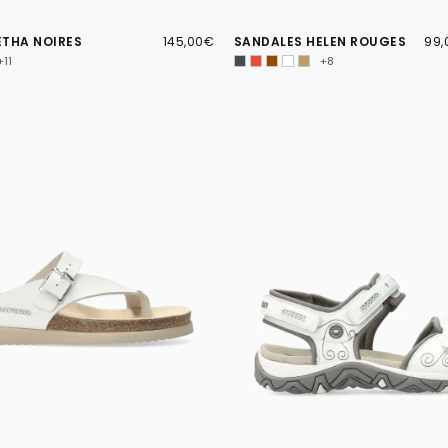
145,00€
PRIX
99,
PRI
ETHA NOIRES
145,00€
SANDALES HELEN ROUGES
99,
RÉGULIER
MIN
+11
+8