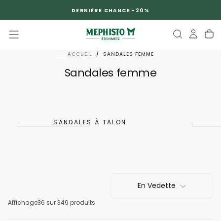
PASSER
DERNIÈRE CHANCE -20%
AU
CONTENU
ACCUEIL
/
SANDALES FEMME
Sandales femme
SANDALES À TALON
En Vedette
Affichage
36
sur 349 produits