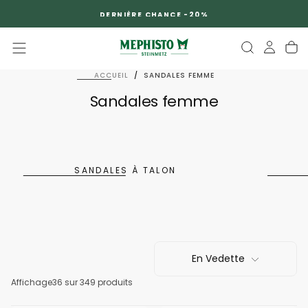
PASSER
DERNIÈRE CHANCE -20%
AU
CONTENU
ACCUEIL
/
SANDALES FEMME
Sandales femme
SANDALES À TALON
En Vedette
Affichage
36
sur 349 produits