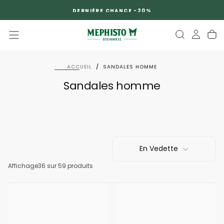
PASSER
DERNIÈRE CHANCE -20%
AU
CONTENU
ACCUEIL
/
SANDALES HOMME
Sandales homme
En Vedette
Affichage
36
sur 59 produits