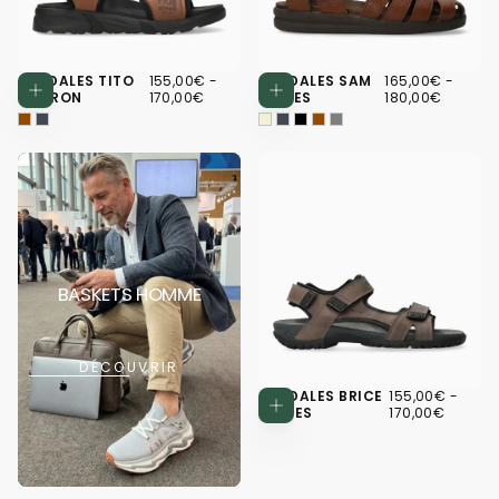
155,00€
PRIX
PRIX
165,00€
PRIX
PRIX
SANDALES TITO
155,00€
-
SANDALES SAM
165,00€
-
Choisissez des options
Choisissez d
MINIMUM
MAXIMUM
MINIMUM
MAXI
MARRON
170,00€
BEIGES
180,00€
BASKETS HOMME
DÉCOUVRIR
155,00€
PRIX
PRIX
SANDALES BRICE
155,00€
-
Choisissez d
MINIMUM
MAXI
GRISES
170,00€