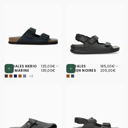
125,00€
PRIX
PRIX
185,00€
PRIX
PRIX
SANDALES NERIO
125,00€
-
SANDALES
185,00€
-
Choisissez des options
Choisissez d
MINIMUM
MAXIMUM
MINIMUM
MAXI
BLEU MARINE
135,00€
VALDEN NOIRES
205,00€
+2