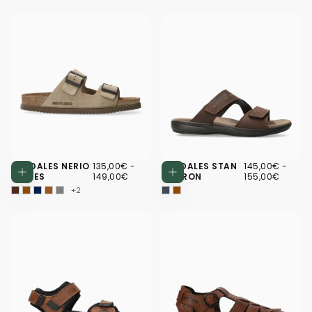
135,00€
PRIX
PRIX
145,00€
PRIX
PRIX
SANDALES NERIO
135,00€
-
SANDALES STAN
145,00€
-
Choisissez des options
Choisissez d
MINIMUM
MAXIMUM
MINIMUM
MAXI
GRISES
149,00€
MARRON
155,00€
+2