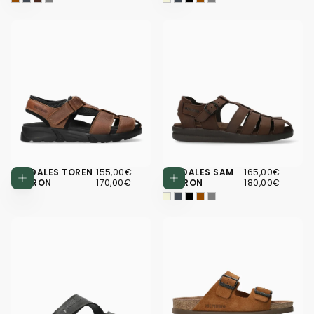
155,00€
PRIX
PRIX
165,00€
PRIX
PRIX
SANDALES TOREN
155,00€
-
SANDALES SAM
165,00€
-
Choisissez des options
Choisissez d
MINIMUM
MAXIMUM
MINIMUM
MAXI
MARRON
170,00€
MARRON
180,00€