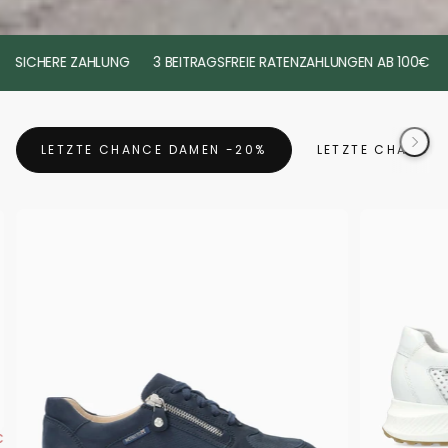
HERE ZAHLUNG
3 BEITRAGSFREIE RATENZAHLUNGEN AB 100€
DEUT
LETZTE CHANCE DAMEN -20%
LETZTE CHANCE 
TPREIS
€