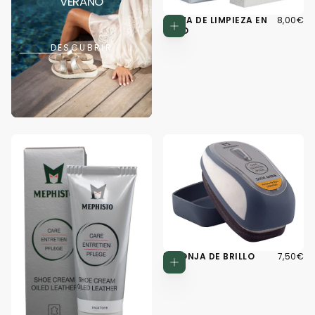
VERANO
8,00€
PRECIO
GOMA DE LIMPIEZA EN
8,00€
Agregar al c
REGULA
SECO
DESCUBRIR
7,50€
PRECIO
ESPONJA DE BRILLO
7,50€
Agregar al c
REGULA