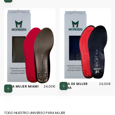
JALA
24,00€
PRECIO
SUELA DE MUJER
24,00€
Elegir opcio
24,00€
PRECIO
SUELA MUJER MIAMI
24,00€
REGULAR
Elegir opciones
LATINA
REGULAR
TODO NUESTRO UNIVERSO PARA MUJER