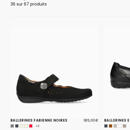
36
sur 67 produits
185,00€
PRIX
BALLERINES FABIENNE NOIRES
185,00€
BALLERINES E
RÉGULIER
+8