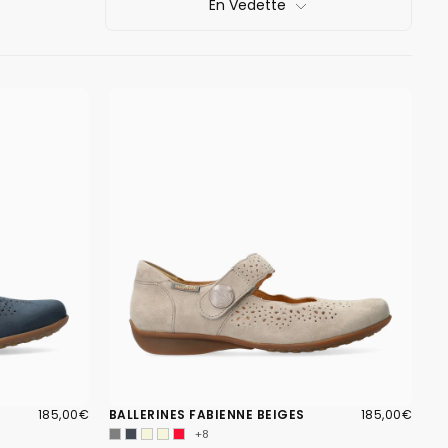
En Vedette
185,00€
PRIX
185,00€
PRIX
185,00€
BALLERINES FABIENNE BEIGES
185,00€
RÉGULIER
RÉGULIER
+8