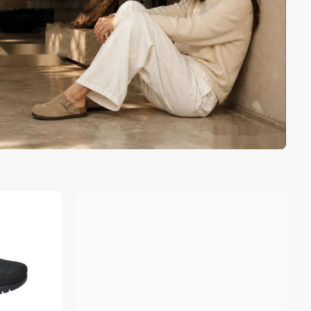
 rapide est
ment vide
ncore été sélectionné.