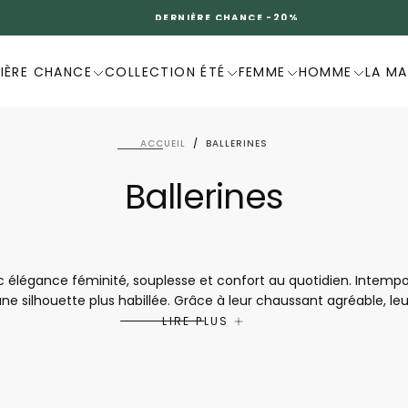
DERNIÈRE CHANCE -20%
IÈRE CHANCE
COLLECTION ÉTÉ
FEMME
HOMME
LA M
ACCUEIL
/
BALLERINES
Ballerines
 élégance féminité, souplesse et confort au quotidien. Intemporel
ne silhouette plus habillée. Grâce à leur chaussant agréable, leurs
le à chaque pas. Légères, pratiques et raffinées, les ballerine
LIRE PLUS
journées avec style, simplicité et confort.