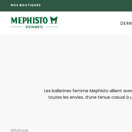
NOS BOUTIQUES
PASSER
AU
CONTENU
DERN
Les ballerines femme Mephisto allient avec
toutes les envies, d’une tenue casual à u
matériaux, elles offrent un bien-être durab
Affichage