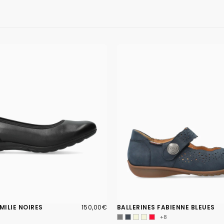
150,00€
PRIX
MILIE NOIRES
150,00€
BALLERINES FABIENNE BLEUES
RÉGULIER
+8