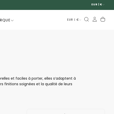
EUR | €
ARQUE
EUR | €
les et faciles à porter, elles s’adaptent à
 finitions soignées et la qualité de leurs
s Mephisto sont idéales pour accompagner vos