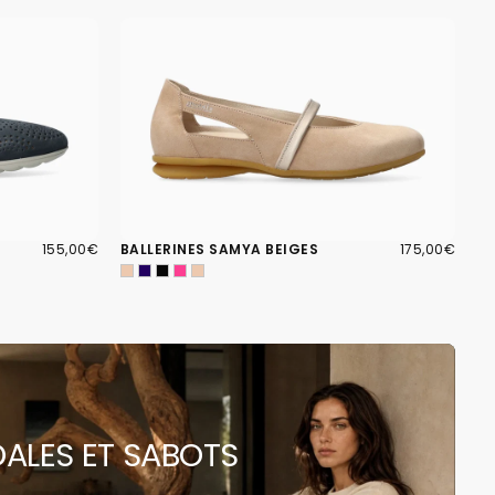
155,00€
PRIX
175,00€
PRIX
155,00€
BALLERINES SAMYA BEIGES
175,00€
RÉGULIER
RÉGULIER
DALES ET SABOTS