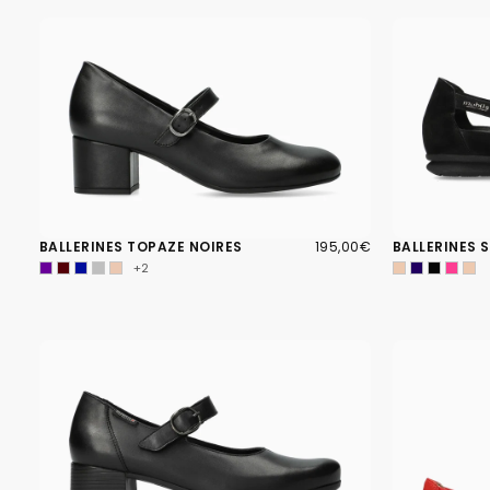
195,00€
PRIX
BALLERINES TOPAZE NOIRES
195,00€
BALLERINES 
RÉGULIER
+2