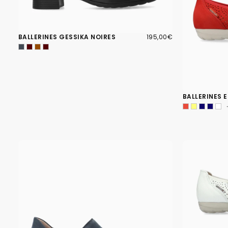
195,00€
PRIX
BALLERINES GESSIKA NOIRES
195,00€
RÉGULIER
BALLERINES 