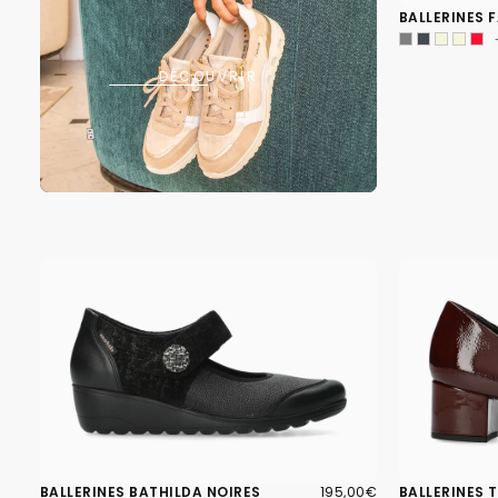
BALLERINES 
DÉCOUVRIR
195,00€
PRIX
BALLERINES BATHILDA NOIRES
195,00€
BALLERINES 