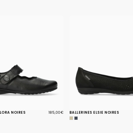
185,00€
PRIX
FLORA NOIRES
185,00€
BALLERINES ELSIE NOIRES
RÉGULIER