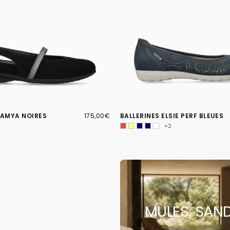
175,00€
PRIX
SAMYA NOIRES
175,00€
BALLERINES ELSIE PERF BLEUES
RÉGULIER
+2
MULES, SAN