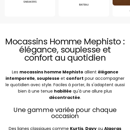
SNEAKERS
BATEAU
Mocassins Homme Mephisto :
élégance, souplesse et
confort au quotidien
Les
mocassins homme Mephisto
allient
élégance
intemporelle
,
souplesse
et
confort
pour accompagner
le quotidien avec style. Faciles à porter, ils s'adaptent aussi
bien à une tenue
habillée
qu'à une allure plus
décontractée
.
Une gamme variée pour chaque
occasion
Des lignes classiques comme
Kurtis
,
Davy
ou
Algoras