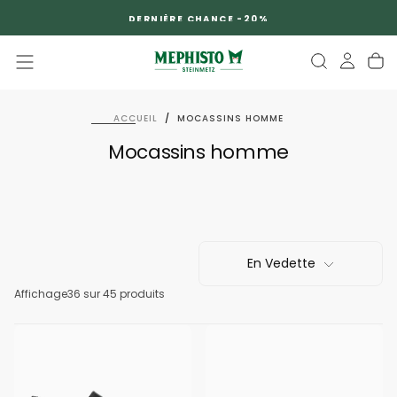
PASSER
DERNIÈRE CHANCE -20%
AU
CONTENU
ACCUEIL
/
MOCASSINS HOMME
Mocassins homme
En Vedette
Affichage
36
sur 45 produits