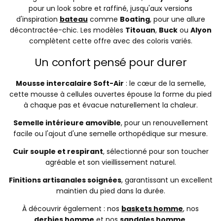
pour un look sobre et raffiné, jusqu'aux versions
d'inspiration
bateau
comme
Boating
, pour une allure
décontractée-chic. Les modèles
Titouan
,
Buck
ou
Alyon
complètent cette offre avec des coloris variés.
Un confort pensé pour durer
Mousse intercalaire Soft-Air
: le cœur de la semelle,
cette mousse à cellules ouvertes épouse la forme du pied
à chaque pas et évacue naturellement la chaleur.
Semelle intérieure amovible
, pour un renouvellement
facile ou l'ajout d'une semelle orthopédique sur mesure.
Cuir souple et respirant
, sélectionné pour son toucher
agréable et son vieillissement naturel.
Finitions artisanales soignées
, garantissant un excellent
maintien du pied dans la durée.
À découvrir également : nos
baskets homme
, nos
derbies homme
et nos
sandales homme
.