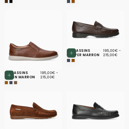
195,00€
PRIX
PRIX
MOCASSINS
195,00€
-
Choisissez d
MINIMUM
MAX
HARPER MARRON
215,00€
195,00€
PRIX
PRIX
MOCASSINS
195,00€
-
Choisissez des options
MINIMUM
MAXIMUM
TWAIN MARRON
215,00€