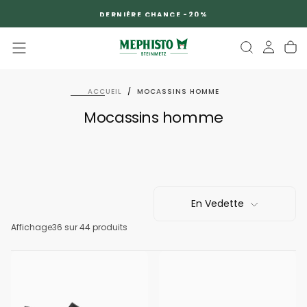
PASSER
DERNIÈRE CHANCE -20%
AU
CONTENU
ACCUEIL
/
MOCASSINS HOMME
Mocassins homme
En Vedette
Affichage
36
sur 44 produits