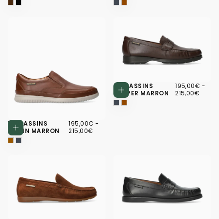
195,00€
PRIX
PRIX
MOCASSINS
195,00€
-
Choisissez d
MINIMUM
MAX
HARPER MARRON
215,00€
195,00€
PRIX
PRIX
MOCASSINS
195,00€
-
Choisissez des options
MINIMUM
MAXIMUM
TWAIN MARRON
215,00€